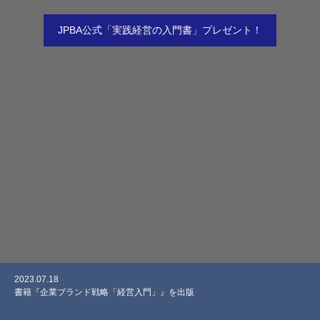
JPBA公式「実践経営の入門書」プレゼント！
2023.07.18
2022.05.11
2022.03.23
2024.11.15
2023.06.12
書籍『企業ブランド戦略「経営入門」』を出版
「90日パーフェクト起業ワークブック」出版記念パーティーを開催
【ジュンク堂書店那覇店トークイベント】安次嶺実奈子「90日パーフェク
経営戦略と高単価商品で年商3000万円を達成！（合同会社くまでんディレ
経営戦略や組織づくりで、６ヵ月600％の事業成長を達成！（株式会社
ト起業ワークブック」発売記念トークイベント
クション＆デザイン 代表 熊野泰裕 様）
KanaDe 代表取締役 北原享弥 様 感想動画）