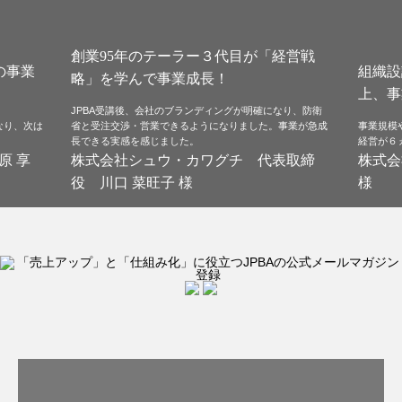
創業95年のテーラー３代目が「経営戦
の事業
組織設
略」を学んで事業成長！
上、事
JPBA受講後、会社のブランディングが明確になり、防衛
なり、次は
省と受注交渉・営業できるようになりました。事業が急成
事業規模
長できる実感を感じました。
経営が６
原 享
株式会社シュウ・カワグチ 代表取締
株式会
役 川口 菜旺子 様
様