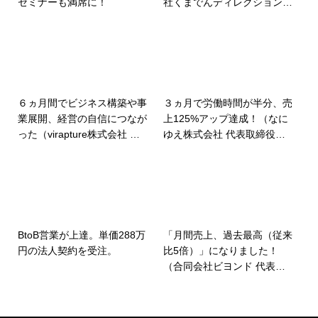
セミナーも満席に！
社くまでんディレクション＆
デザイン 代表 熊野泰裕
様）
６ヵ月間でビジネス構築や事
３ヵ月で労働時間が半分、売
業展開、経営の自信につなが
上125%アップ達成！（なに
った（virapture株式会社 代
ゆえ株式会社 代表取締役
表取締役 伊藤大樹 様 感想動
山本洋輔 様 感想動画）
画）
BtoB営業が上達。単価288万
「月間売上、過去最高（従来
円の法人契約を受注。
比5倍）」になりました！
（合同会社ビヨンド 代表
小澤香織 様）