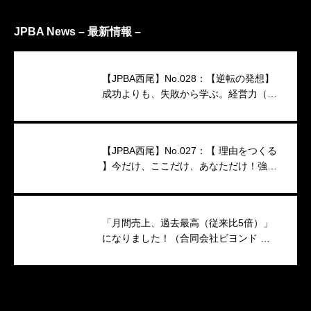
JPBA News – 最新情報 –
【JPBA西尾】No.028：【逆転の発想】
成功よりも、失敗から学ぶ。経営力（映
像インタビュー）
【JPBA西尾】No.027：【 理由をつくる
】今だけ、ここだけ、あなただけ！強い
キャンペーンのつくり方
「月間売上、過去最高（従来比5倍）」
になりました！（合同会社ビヨンド 代
表 小澤香織 様）