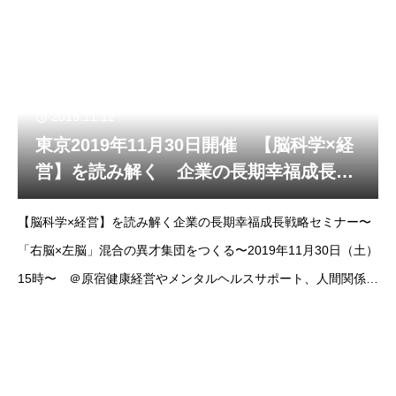
経営の基礎や仕組み化ができる研修カリキュラムを提供していま
す。このJPBA法人経営者講師育成コース
2019.11.12
東京2019年11月30日開催 【脳科学×経
営】を読み解く 企業の長期幸福成長戦
略セミナー
【脳科学×経営】を読み解く企業の長期幸福成長戦略セミナー〜
「右脳×左脳」混合の異才集団をつくる〜2019年11月30日（土）
15時〜 ＠原宿健康経営やメンタルヘルスサポート、人間関係な
ど脳から読み解くとわかりやすく解説できます。現役の脳外科医
である「篠