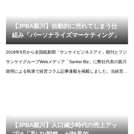
2020.03.30
【JPBA親川】自動的に売れてしまう仕
組み「パーソナライズマーケティング」
2018年9月から全国紙新聞「サンケイビジネスアイ」朝刊とフジ
サンケイグループWebメディア「Sankei Biz」に弊社代表の親川
政明による執筆で経営コラム記事連載を掲載しました。当経営コ
ラムは掲載コラムをノーカット版でお届けします。--フジサンケ
イビジネスアイ2018年
2020.03.23
【JPBA親川】人口減少時代の売上アッ