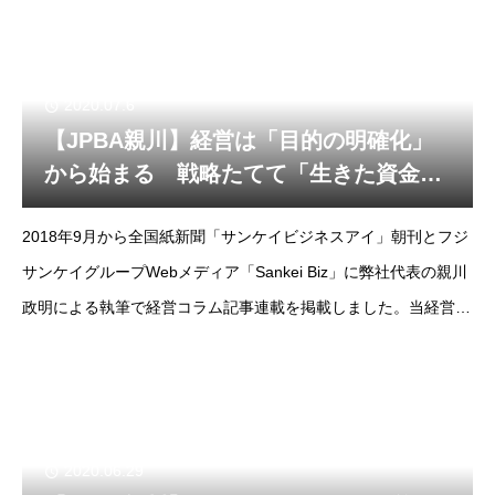
2020.07.6
【JPBA親川】経営は「目的の明確化」
から始まる 戦略たてて「生きた資金」
に
2018年9月から全国紙新聞「サンケイビジネスアイ」朝刊とフジ
サンケイグループWebメディア「Sankei Biz」に弊社代表の親川
政明による執筆で経営コラム記事連載を掲載しました。当経営コ
ラムは掲載コラムをノーカット版でお届けします。--フジサンケ
イビジネスアイ2018年
2020.06.29