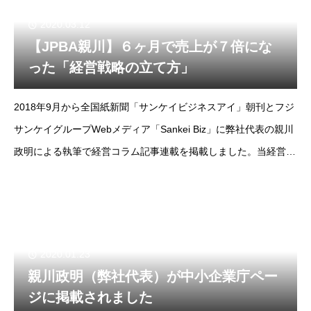
2020.03.12
【JPBA親川】６ヶ月で売上が７倍にな
った「経営戦略の立て方」
2018年9月から全国紙新聞「サンケイビジネスアイ」朝刊とフジ
サンケイグループWebメディア「Sankei Biz」に弊社代表の親川
政明による執筆で経営コラム記事連載を掲載しました。当経営コ
ラムは掲載コラムをノーカット版でお届けします。--フジサンケ
イビジネスアイ2018年
2020.01.23
親川政明（弊社代表）が中小企業庁ペー
ジに掲載されました