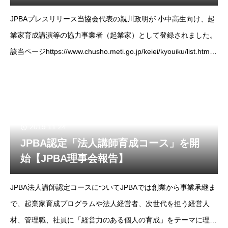
JPBAプレスリリース当協会代表の親川政明が 小中高生向け、起
業家育成講演等の協力事業者（起業家）として登録されました。
該当ページhttps://www.chusho.meti.go.jp/keiei/kyouiku/list.html
起業家教育の協力事業者(
2019.11.24
JPBA認定「法人講師育成コース」を開
始【JPBA理事会報告】
JPBA法人講師認定コースについてJPBAでは創業から事業承継ま
で、起業家育成プログラムや法人経営者、次世代を担う経営人
材、管理職、社員に「経営力のある個人の育成」をテーマに理念