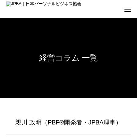
経営コラム 一覧
親川 政明（PBF®開発者・
JPBA理事）
親川 政明（PBF®開発者・JPBA理事）