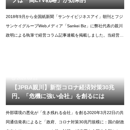
プは「高LTV戦略」が効果的
2018年9月から全国紙新聞「サンケイビジネスアイ」朝刊とフジ
サンケイグループWebメディア「Sankei Biz」に弊社代表の親川
政明による執筆で経営コラム記事連載を掲載しました。当経営コ
ラムは掲載コラムをノーカット版でお届けします。--フジサンケ
イビジネスアイ2018年
2020.03.22
【JPBA親川】新型コロナ経済対策30兆
円。「危機に強い会社」を創るには
外部環境の悪化が「生き残れる会社」を創る2020年3月22日の共
同通信発表によると「政府、コロナ対策30兆円規模に：国の財政