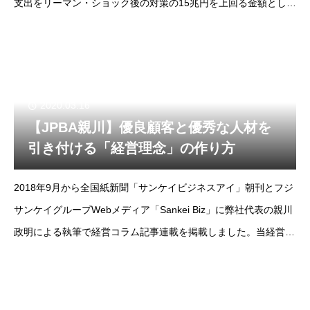
支出をリーマン・ショック後の対策の15兆円を上回る金額とし、
民間支出も含めた事業規模を30兆円超にする方向で調整に入っ
た。」との報道があった。2020年4
2020.03.16
【JPBA親川】優良顧客と優秀な人材を
引き付ける「経営理念」の作り方
2018年9月から全国紙新聞「サンケイビジネスアイ」朝刊とフジ
サンケイグループWebメディア「Sankei Biz」に弊社代表の親川
政明による執筆で経営コラム記事連載を掲載しました。当経営コ
ラムは掲載コラムをノーカット版でお届けします。--フジサンケ
イビジネスアイ2018年