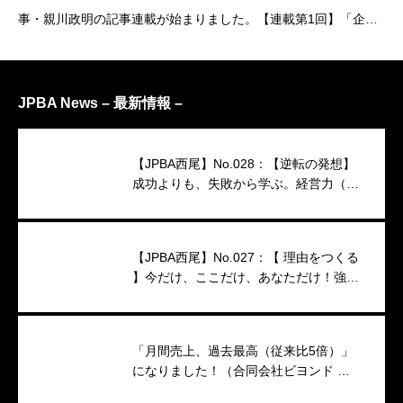
事・親川政明の記事連載が始まりました。【連載第1回】「企業
理念を経営ツールとして機能させる」https://www.sankeibiz.j
JPBA News – 最新情報 –
【JPBA西尾】No.028：【逆転の発想】
成功よりも、失敗から学ぶ。経営力（映
像インタビュー）
【JPBA西尾】No.027：【 理由をつくる
】今だけ、ここだけ、あなただけ！強い
キャンペーンのつくり方
「月間売上、過去最高（従来比5倍）」
になりました！（合同会社ビヨンド 代
表 小澤香織 様）