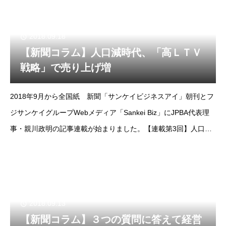
2018.09.18
【新聞コラム】人口減時代、「高ＬＴＶ
戦略」で売り上げ増
2018年9月から全国紙 新聞「サンケイビジネスアイ」朝刊とフ
ジサンケイグループWebメディア「Sankei Biz」にJPBA代表理
事・親川政明の記事連載が始まりました。【連載第3回】人口減
時代、「高ＬＴＶ戦略」で売り上げ増https://www.sankeibiz.j
2018.09.13
【新聞コラム】３つの質問に答えて経営