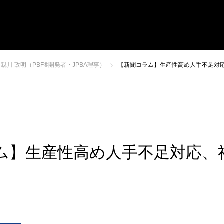
経営戦略セミナー
受講者の声
経営者コラム
親川 政明（PBF®開発者・JPBA理事）
【新聞コラム】生産性高め人手不足対
ム】生産性高め人手不足対応、