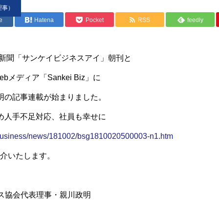
理事）
e
Hatena
Pocket
RSS
feedly
紙 新聞「サンケイビジネスアイ」朝刊と
メディア「Sankei Biz」に
政明の記事連載が始まりました。
め人手不足対応、社員も幸せに
p/business/news/181002/bsg1810020500003-n1.htm
介いたします。
ス協会代表理事・親川政明