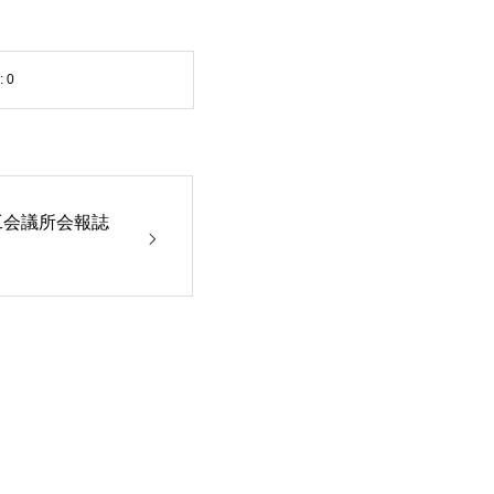
:
0
工会議所会報誌