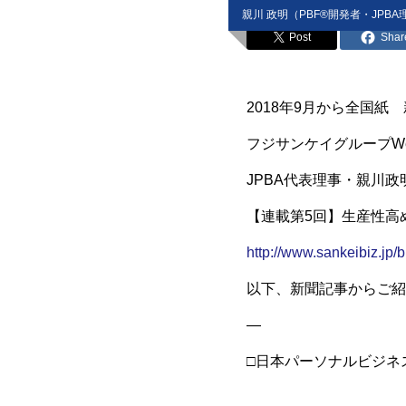
親川 政明（PBF®開発者・JPBA
Post
Shar
2018年9月から全国
フジサンケイグループWeb
JPBA代表理事・親川
【連載第5回】生産性高
http://www.sankeibiz.j
以下、新聞記事からご紹
—
□日本パーソナルビジネ