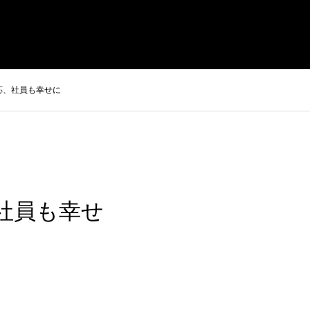
プレスリリース
お問合せ・取材依頼
会員専用ページ
応、社員も幸せに
社員も幸せ