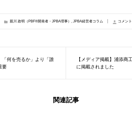
親川 政明（PBF®開発者・JPBA理事）
,
JPBA経営者コラム
コメント
】「何を売るか」より「誰
【メディア掲載】浦添商
重要
に掲載されました
関連記事