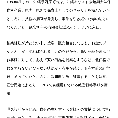
1980年生まれ、沖縄県西原町出身。沖縄キリスト教短期大学保
育科卒業。県内、県外で保育士としてのキャリアを積んでいた
ところに、父親の病気が発覚し、事業を引き継いだ母の助けに
なりたいと、創業38年の有限会社近光インテリアに入社。
営業経験が殆どない中、接客・販売担当になるも、お金のブロ
ックと「安くすれば売れる」との誤解から、高い商品を選んだ
お客様に対して、あえて安い商品を提案をするなど、低価格で
数を売らないとならない状況から赤字が続く。倒産寸前の経営
難に陥っていたところに、親川政明氏に師事することを決意。
経営再建にあたり、JPBAでも採用している経営戦略手順を実
施。
理念設計から始め、自分の在り方・お客様への貢献について軸
を固めたところ、それを指針に高単価商品を設計でき、自然と