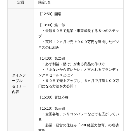
定員
限定5名
【12:50】開場
【13:00】第一部
・最短９０日で起業・事業成長する８つのステッ
プ
・実践！２ヵ月で売上９００万円を達成したビジ
ネスの仕組み
【14:00】第二部
・必ず利益（儲け）が出る商品の作り方
・「あなたから買いたい」と言われるブランディ
タイムテ
ング＆セールスとは？
ーブル
・９０日で売上アップし、６ヵ月で月商１００万
セミナー
円になる方法を大公開！
内容
【15:00】質疑応答
【15:10】第三部
・全国各地、シリコンバレーなどでも広がってい
る
起業・経営の仕組み「PBF経営力教育」の成功
事例