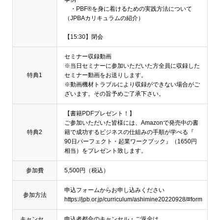
・PBF®を身に着けるための実践方法について
（JPBAカリキュラムの紹介）
【15:30】閉会
セミナー収録動画
※当日セミナーに参加いただいた方全員に収録した
特典1
セミナー動画をお送りします。
※動画機材トラブルにより収録ができない場合がご
ざいます。その旨予めご了承下さい。
【書籍PDFプレゼント！】
ご参加いただいた皆様には、Amazonで発売中の書
特典2
籍で成功するビジネスの仕組みの手順が学べる『
90日パーフェクト・起業ワークブック』（1650円
相当）をプレゼント致します。
参加費
5,500円（税込）
申込フォームからお申し込みください
参加方法
https://jpb.or.jp/curriculum/ashimine20220928/#form
キャンセ
申込者都合のキャンセル・ご返金は