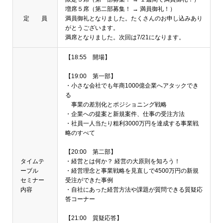
増席５席（第二部募集！ → 満員御礼！）
定 員
満員御礼となりました。たくさんのお申し込みあり
がとうございます。
満席となりました。次回は7/21になります。
【18:55 開場】
【19:00 第一部】
・小さな会社でも年商1000億企業へアタックでき
る
事業の差別化とポジショニング戦略
・企業への提案と新規案件、仕事の受注方法
・社員一人当たり粗利3000万円を達成する事業戦
略のすべて
【20:00 第二部】
タイムテ
・経営とは何か？ 経営の大原則を知ろう！
ーブル
・経営理念と事業戦略を見直しで4500万円の新規
セミナー
受注ができた事例
内容
・自社にあった経営方法や課題が質問できる質疑応
答コーナー
【21:00 質疑応答】