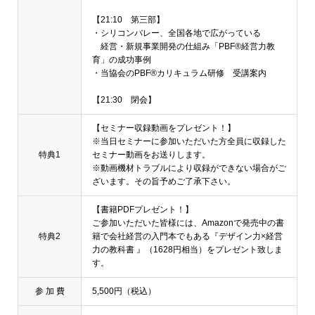
【21:10 第三部】
・シリコンバレー、全国各地で広がっている
経営・新規事業開発の仕組み「PBF®経営力教
育」の成功事例
・当協会のPBF®カリキュラム研修 受講案内
【21:30 閉会】
【セミナー収録動画をプレゼント！】
※当日セミナーに参加いただいた方全員に収録した
特典1
セミナー動画をお送りします。
※動画機材トラブルにより収録ができない場合がご
ざいます。その旨予めご了承下さい。
【書籍PDFプレゼント！】
ご参加いただいた皆様には、Amazonで発売中の書
特典2
籍で会社経営の入門本でもある『デザイン力×経営
力の教科書 』（1628円相当）をプレゼント致しま
す。
参 加 費
5,500円（税込）