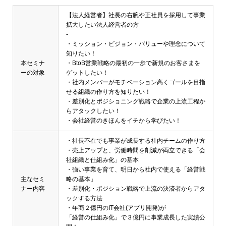
【法人経営者】社長の右腕や正社員を採用して事業
拡大したい法人経営者の方
-
・ミッション・ビジョン・バリューや理念について
知りたい！
本セミナ
・BtoB営業戦略の最初の一歩で新規のお客さまを
ーの対象
ゲットしたい！
・社内メンバーがモチベーション高くゴールを目指
せる組織の作り方を知りたい！
・差別化とポジショニング戦略で企業の上流工程か
らアタックしたい！
・会社経営のきほんをイチから学びたい！
・社長不在でも事業が成長する社内チームの作り方
・売上アップと、労働時間を削減が両立できる「会
社組織と仕組み化」の基本
・強い事業を育て、明日から社内で使える「経営戦
主なセミ
略の基本」
ナー内容
・差別化・ポジション戦略で上流の決済者からアタ
ックする方法
・年商２億円のIT会社(アプリ開発)が
「経営の仕組み化」で３億円に事業成長した実績公