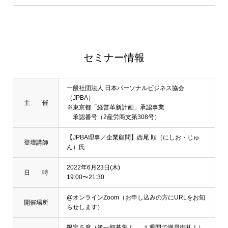
セミナー情報
一般社団法人 日本パーソナルビジネス協会
（JPBA）
主 催
※東京都「経営革新計画」承認事業
承認番号（2産労商支第308号）
【JPBA理事／企業顧問】西尾 順（にしお・じゅ
登壇講師
ん）氏
2022年6月23日(木)
日 時
19:00〜21:30
@オンラインZoom（お申し込みの方にURLをお知
開催場所
らせします）
限定５席（第一部募集！ → １週間で満員御礼！）