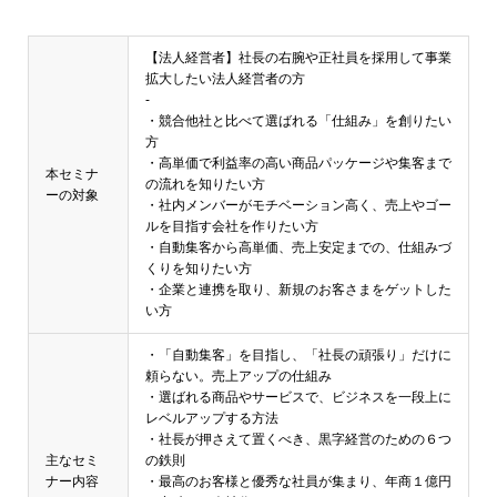
【法人経営者】社長の右腕や正社員を採用して事業
拡大したい法人経営者の方
-
・競合他社と比べて選ばれる「仕組み」を創りたい
方
・高単価で利益率の高い商品パッケージや集客まで
本セミナ
の流れを知りたい方
ーの対象
・社内メンバーがモチベーション高く、売上やゴー
ルを目指す会社を作りたい方
・自動集客から高単価、売上安定までの、仕組みづ
くりを知りたい方
・企業と連携を取り、新規のお客さまをゲットした
い方
・「自動集客」を目指し、「社長の頑張り」だけに
頼らない。売上アップの仕組み
・選ばれる商品やサービスで、ビジネスを一段上に
レベルアップする方法
・社長が押さえて置くべき、黒字経営のための６つ
主なセミ
の鉄則
ナー内容
・最高のお客様と優秀な社員が集まり、年商１億円