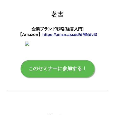
著書
企業ブランド戦略[経営入門]
【Amazon】
https://amzn.asia/d/dMNdvl3
このセミナーに参加する！