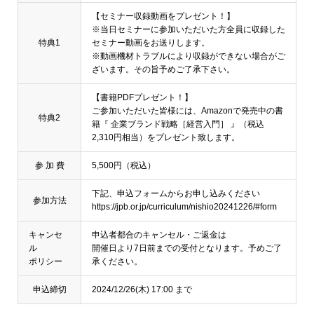
【セミナー収録動画をプレゼント！】
※当日セミナーに参加いただいた方全員に収録した
特典1
セミナー動画をお送りします。
※動画機材トラブルにより収録ができない場合がご
ざいます。その旨予めご了承下さい。
【書籍PDFプレゼント！】
ご参加いただいた皆様には、Amazonで発売中の書
特典2
籍『 企業ブランド戦略［経営入門］ 』（税込
2,310円相当）をプレゼント致します。
参 加 費
5,500円（税込）
下記、申込フォームからお申し込みください
参加方法
https://jpb.or.jp/curriculum/nishio20241226/#form
キャンセ
申込者都合のキャンセル・ご返金は
ル
開催日より7日前までの受付となります。予めご了
ポリシー
承ください。
申込締切
2024/12/26(木) 17:00 まで