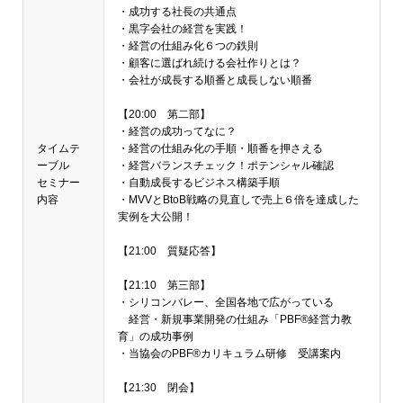
・成功する社長の共通点
・黒字会社の経営を実践！
・経営の仕組み化６つの鉄則
・顧客に選ばれ続ける会社作りとは？
・会社が成長する順番と成長しない順番
【20:00 第二部】
・経営の成功ってなに？
タイムテ
・経営の仕組み化の手順・順番を押さえる
ーブル
・経営バランスチェック！ポテンシャル確認
セミナー
・自動成長するビジネス構築手順
内容
・MVVとBtoB戦略の見直しで売上６倍を達成した
実例を大公開！
【21:00 質疑応答】
【21:10 第三部】
・シリコンバレー、全国各地で広がっている
経営・新規事業開発の仕組み「PBF®経営力教
育」の成功事例
・当協会のPBF®カリキュラム研修 受講案内
【21:30 閉会】