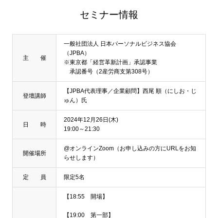
セミナー情報
一般社団法人 日本パーソナルビジネス協会
（JPBA）
主 催
※東京都「経営革新計画」承認事業
承認番号（2産労商支第308号）
【JPBA代表理事／企業顧問】西尾 順（にしお・じ
登壇講師
ゅん）氏
2024年12月26日(木)
日 時
19:00～21:30
@オンラインZoom（お申し込みの方にURLをお知
開催場所
らせします）
定 員
限定5名
【18:55 開場】
【19:00 第一部】