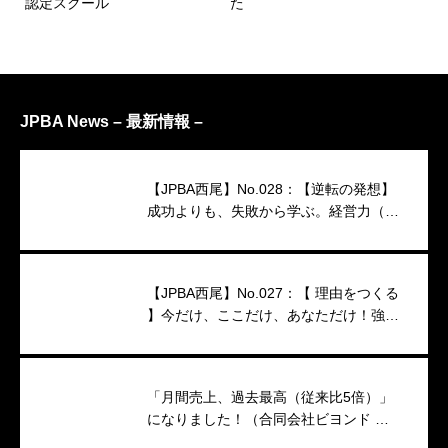
認定スクール
た
JPBA News – 最新情報 –
【JPBA西尾】No.028：【逆転の発想】
成功よりも、失敗から学ぶ。経営力（映
像インタビュー）
【JPBA西尾】No.027：【 理由をつくる
】今だけ、ここだけ、あなただけ！強い
キャンペーンのつくり方
「月間売上、過去最高（従来比5倍）」
になりました！（合同会社ビヨンド 代
表 小澤香織 様）