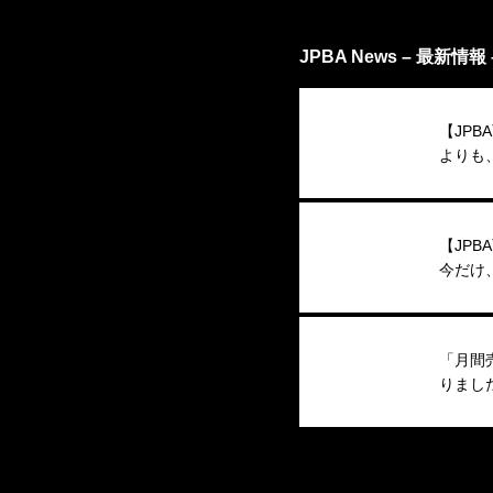
JPBA News – 最新情報 
【JPB
よりも
ビュー
【JPB
今だけ
ペーン
「月間
りまし
香織 