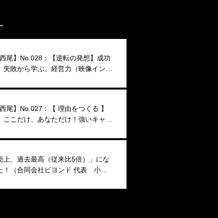
–
A西尾】No.028：【逆転の発想】成功
、失敗から学ぶ。経営力（映像インタ
）
A西尾】No.027：【 理由をつくる 】
、ここだけ、あなただけ！強いキャン
のつくり方
売上、過去最高（従来比5倍）」にな
た！（合同会社ビヨンド 代表 小澤
様）