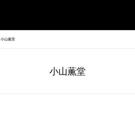
経営戦略セミナー
受講者の声
経営者コラム
小山薫堂
小山薫堂