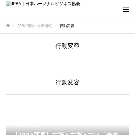
JPBA活動・最新情報
行動変容
ホーム
行動変容
行動変容
2020.04.15