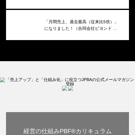
キャンペーンのつくり方
「月間売上、過去最高（従来比5倍）」
になりました！（合同会社ビヨンド 代
表 小澤香織 様）
経営の仕組みPBF®︎カリキュラム