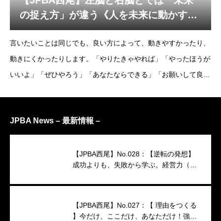
【JPBA西尾】左脳と右脳とでは「未来
の捉え方」が違う《人を未来に動かす法
則》
言いたいことは同じでも、良い方によって、動きやすかったり、
動きにくかったりします。「やりたきゃやれば」「やったほうが
いいよ」「ぜひやろう」「あなたならできる」「お願いして良
い？」「力を貸して欲しい」「いっしょにやろう」さて、皆さん
はどれがいいですか？そもそも、左脳と右脳とでは、そ
JPBA News – 最新情報 –
【JPBA西尾】No.028：【逆転の発想】
成功よりも、失敗から学ぶ。経営力（映
像インタビュー）
【JPBA西尾】No.027：【 理由をつくる
】今だけ、ここだけ、あなただけ！強い