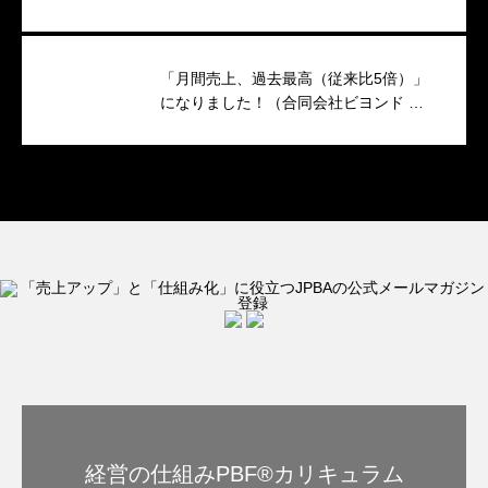
キャンペーンのつくり方
「月間売上、過去最高（従来比5倍）」
になりました！（合同会社ビヨンド 代
表 小澤香織 様）
経営の仕組みPBF®︎カリキュラム