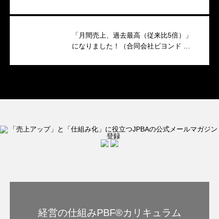
キャンペーンのつくり方
「月間売上、過去最高（従来比5倍）」
になりました！（合同会社ビヨンド 代
表 小澤香織 様）
経営の仕組みPBF®︎カリキュラム