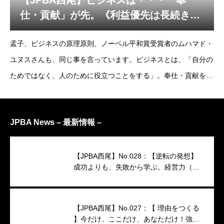
【JPBA西尾】ビジネスは・・・「奉
仕・貢献」が先。《利益優先は長続きし
ない》
孟子、ビジネスの原理原則、ノーベル平和賞受賞者のムハマド・
ユヌスさんも、同じ事を言っています。ビジネスとは、「自分の
ためではなく、人のために役立つことをする」。奉仕・貢献をせ
ずに、利益優先は長続きしない。日本でも、バングラデシュで
も、ビジネスというのは同じかも知れませんね。
JPBA News – 最新情報 –
【JPBA西尾】No.028：【逆転の発想】
成功よりも、失敗から学ぶ。経営力（映
像インタビュー）
【JPBA西尾】No.027：【 理由をつくる
】今だけ、ここだけ、あなただけ！強い