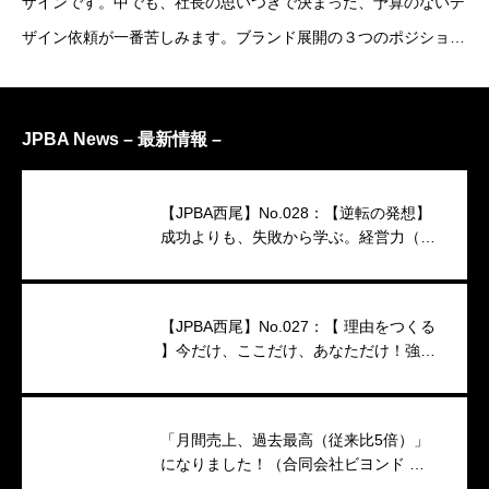
ザインです。中でも、社長の思いつきで決まった、予算のないデ
ザイン依頼が一番苦しみます。ブランド展開の３つのポジション
「高級、一般、低価格」の違いについてお話ししたいと思いま
す。
JPBA News – 最新情報 –
【JPBA西尾】No.028：【逆転の発想】
成功よりも、失敗から学ぶ。経営力（映
像インタビュー）
【JPBA西尾】No.027：【 理由をつくる
】今だけ、ここだけ、あなただけ！強い
キャンペーンのつくり方
「月間売上、過去最高（従来比5倍）」
になりました！（合同会社ビヨンド 代
表 小澤香織 様）