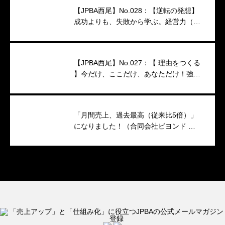
【JPBA西尾】No.028：【逆転の発想】
成功よりも、失敗から学ぶ。経営力（映
像インタビュー）
【JPBA西尾】No.027：【 理由をつくる
】今だけ、ここだけ、あなただけ！強い
キャンペーンのつくり方
「月間売上、過去最高（従来比5倍）」
になりました！（合同会社ビヨンド 代
表 小澤香織 様）