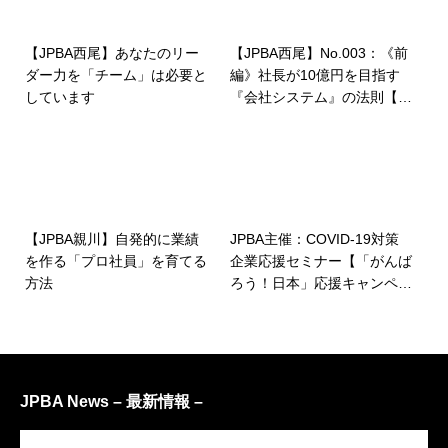
【JPBA西尾】あなたのリー
【JPBA西尾】No.003：《前
ダー力を「チーム」は必要と
編》社長が10億円を目指す
しています
『会社システム』の法則【0
1】
【JPBA親川】自発的に業績
JPBA主催：COVID-19対策
を作る「プロ社員」を育てる
企業応援セミナー【「がんば
方法
ろう！日本」応援キャンペー
ン】(経営者向け オンライン
Webセミナー)
JPBA News – 最新情報 –