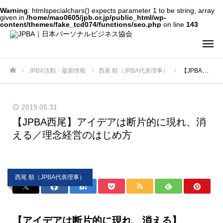
Warning
: htmlspecialchars() expects parameter 1 to be string, array
given in
/home/mao0605/jpb.or.jp/public_html/wp-
content/themes/fake_tcd074/functions/seo.php
on line
143
JPBA活動・最新情報
西尾 順（JPBA代表理事）
【JPBA西尾】アイデアは断片的に現れ、消える／理念経営のはじめ方
ホーム
2019.05.31
【JPBA西尾】アイデアは断片的に現れ、消
える／理念経営のはじめ方
西尾 順（JPBA代表理事）
【アイデアは断片的に現れ、消える】