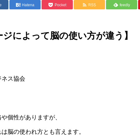
e
Hatena
Pocket
RSS
feedly
ージによって脳の使い方が違う】
ジネス協会
。
格や個性がありますが、
れは脳の使われ方とも言えます。