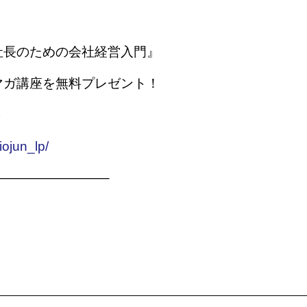
社長のための会社経営入門』
マガ講座を無料プレゼント！
＞
hiojun_lp/
————————–