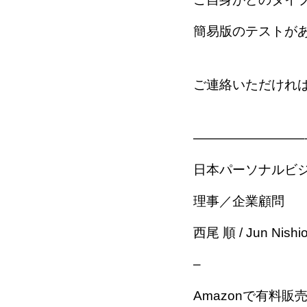
簡易版のテストが
ご連絡いただければ
————————–
日本パーソナルビ
理事／企業顧問
西尾 順 / Jun Nishi
–
Amazonで有料販