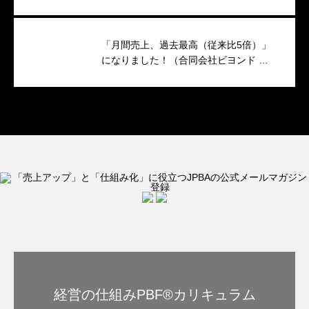
キャンペーンのつくり方
「月間売上、過去最高（従来比5倍）」
になりました！（合同会社ビヨンド 代
表 小澤香織 様）
経営の仕組みPBF®︎カリキュラム