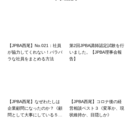
【JPBA西尾】No.021：社員
第2回JPBA講師認定試験を行
が協力してくれない！バラバ
いました。【JPBA理事会報
ラな社員をまとめる方法
告】
【JPBA西尾】なぜわたしは
【JPBA西尾】コロナ後の経
企業顧問になったのか？《顧
営相談ベスト３《変革か、現
問として大事にしている５つ
状維持か、目隠しか》
のこと》