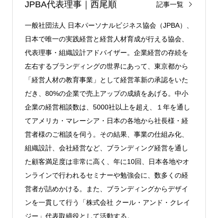
JPBA代表理事｜西尾順
記事一覧
一般社団法人 日本パーソナルビジネス協会（JPBA）、
日本で唯一の実践経営と経営人材育成が行える協会、
代表理事・組織設計アドバイザー。企業経営の存続を
左右するブランディングの世界にあって、東京都から
「経営人材の教育事業」として経営革新の承認をいた
だき、80%の企業で売上アップの成績をあげる。中小
企業の経営相談数は、5000社以上を超え、１年を通し
てアメリカ・マレーシア・日本の各地から社長様・経
営者様のご相談を伺う。その結果、事業の仕組み化、
組織設計、会社経営など、ブランディング経営を通し
た顧客満足度は非常に高く、年に10回、日本各地やオ
ンラインで行われるセミナーや勉強会に、数多くの経
営者が詰めかける。また、ブランディングからデザイ
ンを一貫して行う「株式会社 クール・アンド・クレイ
ジー」代表取締役として活動する。