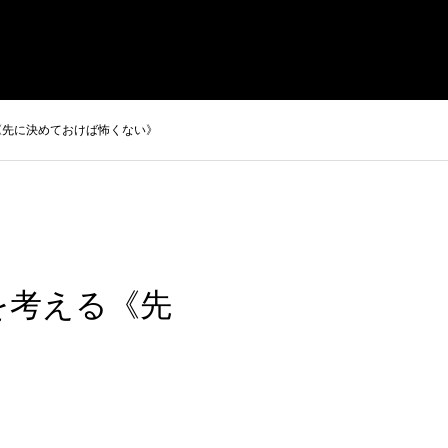
プレスリリース
お問合せ・取材依頼
会員専用ページ
《先に決めておけば怖くない》
を考える《先