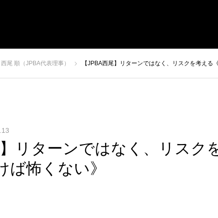
経営戦略セミナー
受講者の声
経営者コラム
西尾 順（JPBA代表理事）
【JPBA西尾】リターンではなく、リスクを考える
.13
西尾】リターンではなく、リスク
けば怖くない》