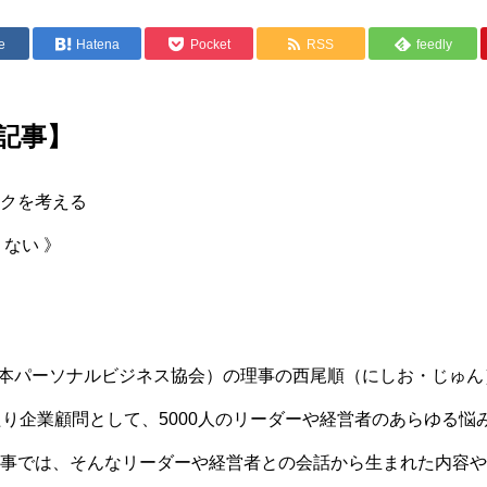
e
Hatena
Pocket
RSS
feedly
記事】
クを考える
ない 》
 日本パーソナルビジネス協会）の理事の西尾順（にしお・じゅ
たり企業顧問として、5000人のリーダーや経営者のあらゆる悩
事では、そんなリーダーや経営者との会話から生まれた内容や