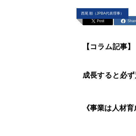
西尾 順（JPBA代表理事）
Post
Shar
【コラム記事】
成長すると必ず
《事業は人材育