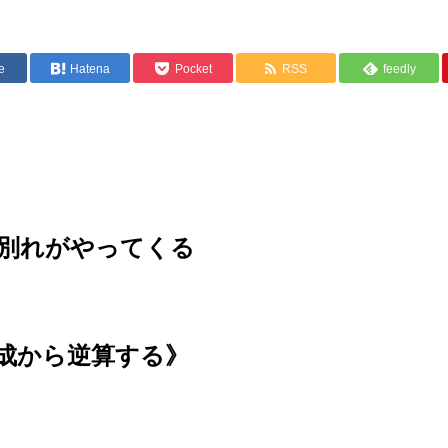
e
Hatena
Pocket
RSS
feedly
別れがやってくる
成から逆算する》