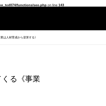
ake_tcd074/functions/seo.php
on line
143
プレスリリース
お問合せ・取材依頼
会員専用ページ
事業は人材育成から逆算する》
てくる《事業