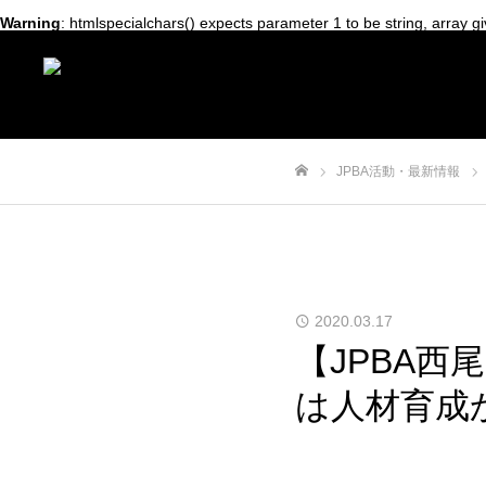
Warning
: htmlspecialchars() expects parameter 1 to be string, array g
JPBA活動・最新情報
ホーム
2020.03.17
【JPBA
は人材育成